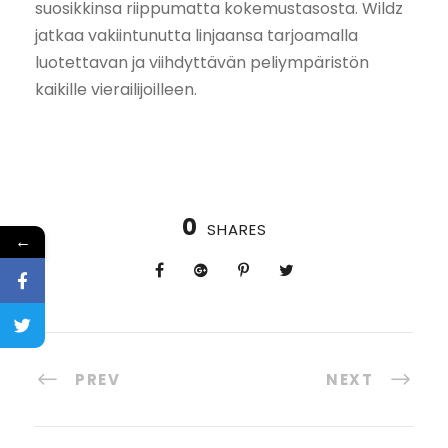
suosikkinsa riippumatta kokemustasosta. Wildz
jatkaa vakiintunutta linjaansa tarjoamalla
luotettavan ja viihdyttävän peliympäristön
kaikille vierailijoilleen.
0
SHARES
←
PREV
NEXT