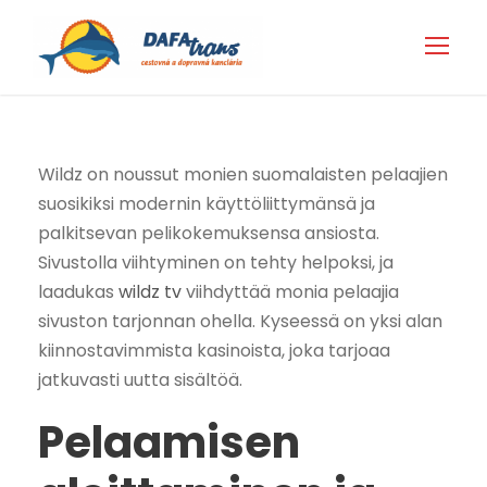
Wildz on noussut monien suomalaisten pelaajien
suosikiksi modernin käyttöliittymänsä ja
palkitsevan pelikokemuksensa ansiosta.
Sivustolla viihtyminen on tehty helpoksi, ja
laadukas
wildz tv
viihdyttää monia pelaajia
sivuston tarjonnan ohella. Kyseessä on yksi alan
kiinnostavimmista kasinoista, joka tarjoaa
jatkuvasti uutta sisältöä.
Pelaamisen