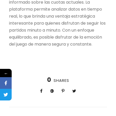
informado sobre las cuotas actuales. La
plataforma permite analizar datos en tiempo
real, lo que brinda una ventaja estratégica
interesante para quienes disfrutan de seguir los
partidos minuto a minuto. Con un enfoque
equilibrado, es posible disfrutar de la emoción
del juego de manera segura y constante.
←
0
SHARES