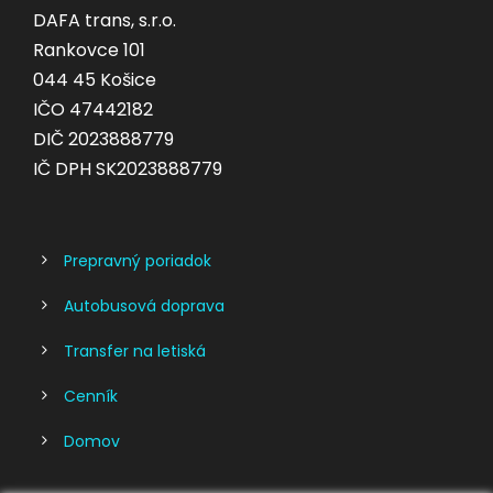
DAFA trans, s.r.o.
Rankovce 101
044 45 Košice
IČO 47442182
DIČ 2023888779
IČ DPH SK2023888779
Prepravný poriadok
Autobusová doprava
Transfer na letiská
Cenník
Domov