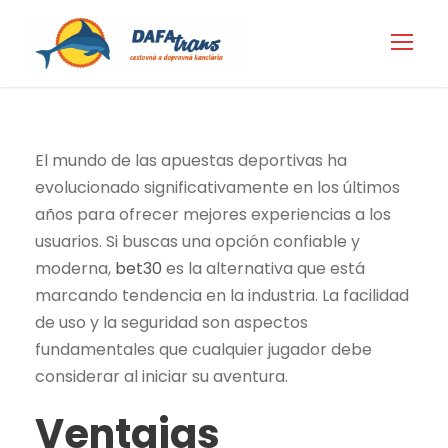
El mundo de las apuestas deportivas ha
evolucionado significativamente en los últimos
años para ofrecer mejores experiencias a los
usuarios. Si buscas una opción confiable y
moderna,
bet30
es la alternativa que está
marcando tendencia en la industria. La facilidad
de uso y la seguridad son aspectos
fundamentales que cualquier jugador debe
considerar al iniciar su aventura.
Ventajas