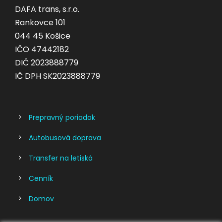
DAFA trans, s.r.o.
Rankovce 101
044 45 Košice
IČO 47442182
DIČ 2023888779
IČ DPH SK2023888779
Prepravný poriadok
Autobusová doprava
Transfer na letiská
Cenník
Domov