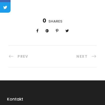
0
SHARES
PREV
NEXT
Kontakt