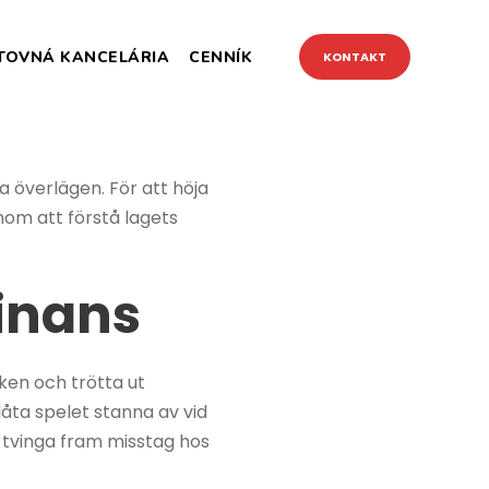
TOVNÁ KANCELÁRIA
CENNÍK
KONTAKT
a överlägen. För att höja
om att förstå lagets
minans
cken och trötta ut
låta spelet stanna av vid
 tvinga fram misstag hos