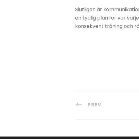
Slutligen är kommunikation
en tydlig plan för var var
konsekvent träning och rä
PREV