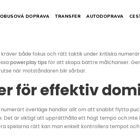
TOBUSOVÁ DOPRAVA
TRANSFER
AUTODOPRAVA
CES
kräver både fokus och rätt taktik under kritiska numerär
dessa
powerplay tips
för att skapa bättre målchanser. Gen
rutse när motståndaren blir sårbar.
er för effektiv do
tt numerärt överläge handlar allt om att snabbt flytta pu
Det är viktigt att upprätthålla ett högt tempo och inte 
era spelarna rätt kan man enkelt kontrollera tempot och