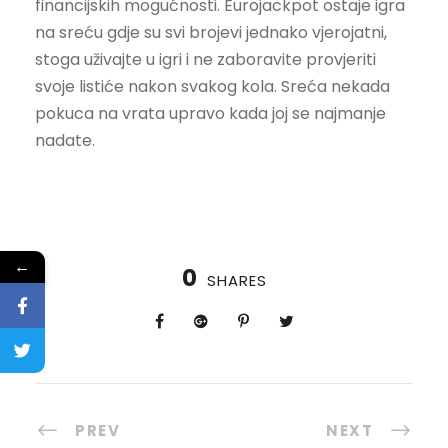
financijskih mogućnosti. Eurojackpot ostaje igra
na sreću gdje su svi brojevi jednako vjerojatni,
stoga uživajte u igri i ne zaboravite provjeriti
svoje listiće nakon svakog kola. Sreća nekada
pokuca na vrata upravo kada joj se najmanje
nadate.
←
0
SHARES
PREV
NEXT