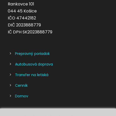
Rankovce 101
044 45 Košice
IČO 47442182
DIČ 2023888779
IČ DPH SK2023888779
Prepravný poriadok
Autobusová doprava
Transfer na letiská
Cenník
Domov