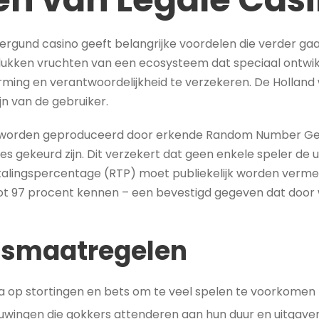
ergund casino geeft belangrijke voordelen die verder gaa
lukken vruchten van een ecosysteem dat speciaal ontwik
ming en verantwoordelijkheid te verzekeren. De Holland
ijn van de gebruiker.
n worden geproduceerd door erkende Random Number Ge
es gekeurd zijn. Dit verzekert dat geen enkele speler de u
alingspercentage (RTP) moet publiekelijk worden vermeld
ot 97 procent kennen – een bevestigd gegeven dat door
gsmaatregelen
op stortingen en bets om te veel spelen te voorkomen
ingen die gokkers attenderen aan hun duur en uitgave