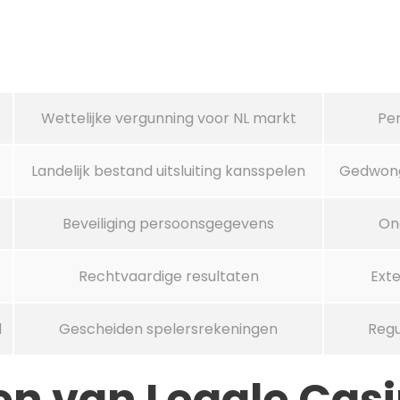
Wettelijke vergunning voor NL markt
Pe
Landelijk bestand uitsluiting kansspelen
Gedwonge
Beveiliging persoonsgegevens
Ona
Rechtvaardige resultaten
Exte
d
Gescheiden spelersrekeningen
Regu
en van Legale Casi