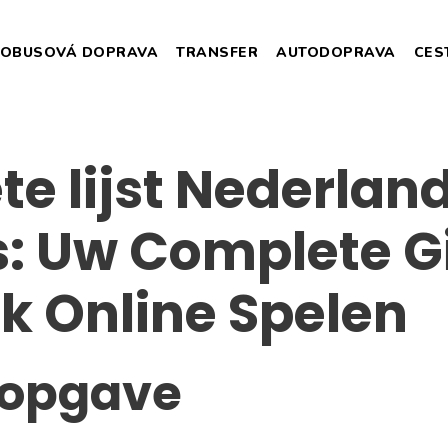
TOBUSOVÁ DOPRAVA
TRANSFER
AUTODOPRAVA
CES
e lijst Nederlan
: Uw Complete G
jk Online Spelen
sopgave