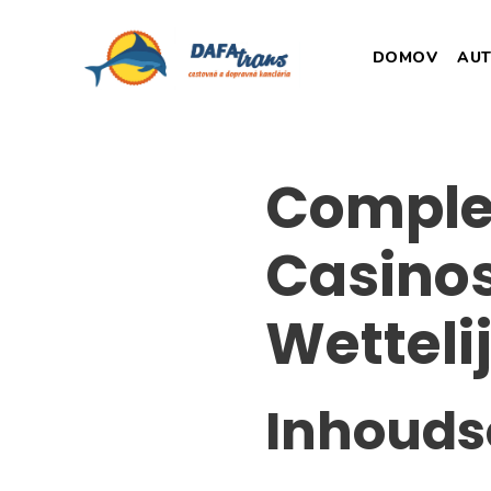
DOMOV
AU
Complet
Casinos
Wetteli
Inhoud