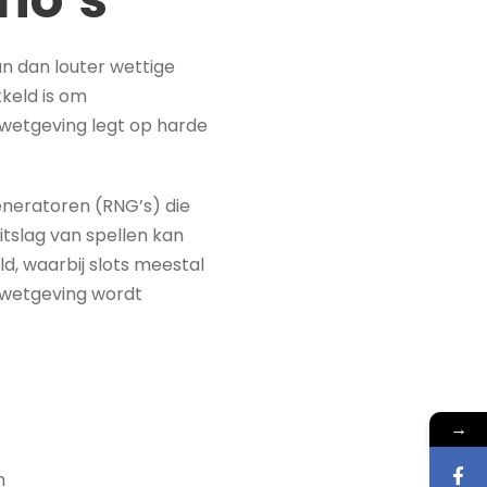
n dan louter wettige
keld is om
 wetgeving legt op harde
neratoren (RNG’s) die
itslag van spellen kan
, waarbij slots meestal
 wetgeving wordt
→
n