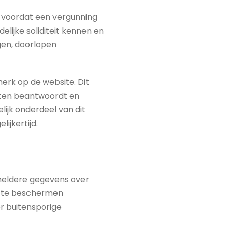
n voordat een vergunning
lijke soliditeit kennen en
gen, doorlopen
merk op de website. Dit
isten beantwoordt en
ijk onderdeel van dit
ijkertijd.
heldere gegevens over
e te beschermen
r buitensporige