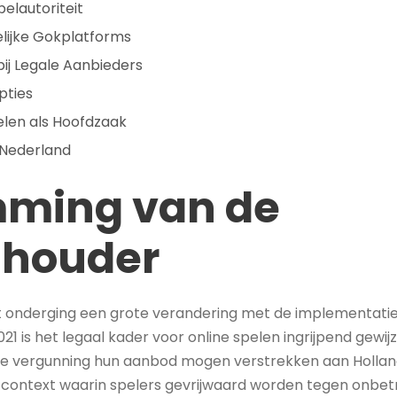
pelautoriteit
lijke Gokplatforms
ij Legale Aanbieders
pties
len als Hoofdzaak
Nederland
ming van de
thouder
 onderging een grote verandering met de implementati
1 is het legaal kader voor online spelen ingrijpend gewijz
le vergunning hun aanbod mogen verstrekken aan Holland
 context waarin spelers gevrijwaard worden tegen onbe