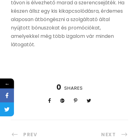
távon is élvezhető marad a szerencsejáték. Ha
készen állsz egy kis kikapcsolódásra, érdemes
alaposan átböngészni a szolgáltató által
nyújtott bónuszokat és promóciókat,
amelyekkel még több izgalom vár minden
látogatót.
←
0
SHARES
PREV
NEXT