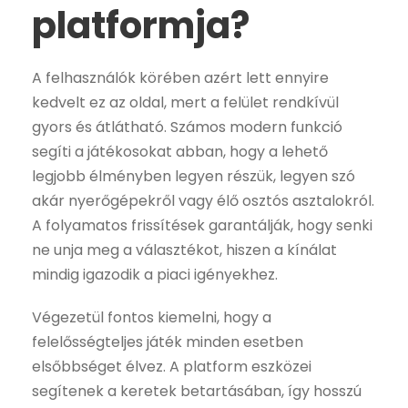
platformja?
A felhasználók körében azért lett ennyire
kedvelt ez az oldal, mert a felület rendkívül
gyors és átlátható. Számos modern funkció
segíti a játékosokat abban, hogy a lehető
legjobb élményben legyen részük, legyen szó
akár nyerőgépekről vagy élő osztós asztalokról.
A folyamatos frissítések garantálják, hogy senki
ne unja meg a választékot, hiszen a kínálat
mindig igazodik a piaci igényekhez.
Végezetül fontos kiemelni, hogy a
felelősségteljes játék minden esetben
elsőbbséget élvez. A platform eszközei
segítenek a keretek betartásában, így hosszú