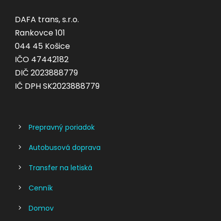
DAFA trans, s.r.o.
Rankovce 101
044 45 Košice
IČO 47442182
DIČ 2023888779
IČ DPH SK2023888779
Prepravný poriadok
Autobusová doprava
Transfer na letiská
Cenník
Domov