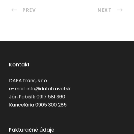
PREV
NEXT
Kontakt
DAFA trans, s.r.o.
e-mail: info@dafatravel.sk
Ján Fabišík 0917 581 360
Kancelária 0905 300 285
Fakturačné údaje