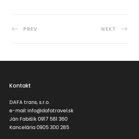
PREV
NEXT
Kontakt
DAFA trans, s.r.o.
e-mail: info@dafatravel.sk
Ján Fabišík 0917 581 360
Kancelária 0905 300 285