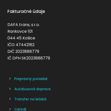
Fakturačné údaje
DAFA trans, s.r.o.
Rankovce 101
044 45 Košice
IČO 47442182
DIČ 2023888779
IČ DPH SK2023888779
Prepravný poriadok
Autobusová doprava
Transfer na letiská
Cenník